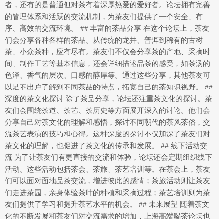
者，还有的是普通但对茶有着深厚热爱的爱好者。论坛拥有完善
的管理体系和活跃的交流机制，为茶友们提供了一个安全、有
序、高效的交流环境。 ## 丰富的茶品分享 在这个论坛上，茶友
们会分享各种各样的茶品。从传统的龙井、普洱到稀有的古树
茶、小众茶种，应有尽有。茶友们不仅会分享茶的产地、采摘时
间、制作工艺等基本信息，还会详细描述品茶的感受，如茶汤的
色泽、香气的层次、口感的醇厚等。通过这些分享，其他茶友可
以足不出户了解到不同茶品的特点，拓宽自己的茶知识视野。 ##
深度的茶文化探讨 除了茶品分享，论坛还注重茶文化的探讨。茶
友们会围绕茶道、茶艺、茶历史等方面展开深入的讨论。他们会
分享自己对茶文化的理解和感悟，探讨不同朝代的茶风茶俗，交
流茶艺表演的技巧和心得。这种深度的探讨不仅加深了茶友们对
茶文化的理解，也促进了茶文化的传承和发展。 ## 线下活动交
流 为了让茶友们有更直接的交流和体验，论坛还会定期组织线下
活动。这些活动包括茶会、茶旅、茶艺培训等。在茶会上，茶友
们可以面对面地品茶交流，增进彼此的感情；茶旅活动则让茶友
们走进茶园，亲身体验茶叶的种植和采摘过程；茶艺培训则为茶
友们提供了学习和提升茶艺水平的机会。 ## 未来展望 随着茶文
化的不断发展和茶友们对交流需求的增加，上海高端喝茶论坛也